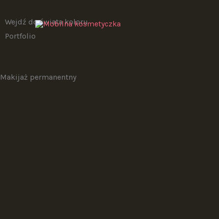
Przejdź
do
Wejdź do świata koloru
treści
Portfolio
Makijaż permanentny