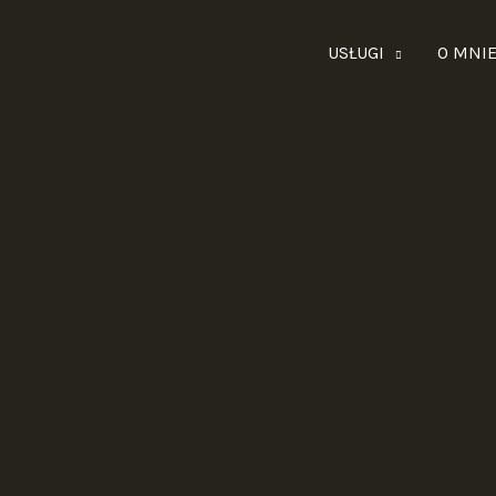
USŁUGI
O MNI